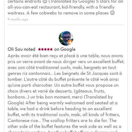
certains endroits 😉 (Translated by Google) 5 stars for an
all-you-can-eat restaurant, kid-friendly, with a friendly
waitress. A few cobwebs to remove in some places 😉
9 months ago
Oli Sou
noted
on Google
Après avoir été bien reçu et placé à une table, nous avons
pris un verre avant de nous diriger vers un excellent buffet,
avec son côté traditionnel sushi, maki, beignets en tout
genres riz cantonnais... Les beignets de St Jacques sont à
tomber. L'autre côté du buffet présente le côté wok ainsi
qu'une parti charcutier. Un autre buffet vous propose un
choix divers et varié de desserts. (gâteaux, fruits,
bonbons...) un très bon moment, merci (Translated by
Google) After being warmly welcomed and seated at a
table, we had a drink before heading to an excellent
buffet, with its traditional sushi, maki, all kinds of fritters,
Cantonese rice... The scallop fritters are to die for. The
other side of the buffet features the wok side as well as a