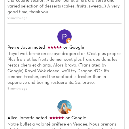
Home
charcuterie section. Another buffet offers a diverse and
varied selection of desserts (cakes, fruits, sweets...) A very
News
good time, thank you.
9 months ago
Menu
Reviews
Pierre Jouan
noted
on Google
Royal wok fermé on essaye dragon d or. C'est plus propre.
Plus frais et les fruits de mer sont plus frais que dans les
restos chers et chiants. Alors bravo. (Translated by
Google) Royal Wok closed, we'll try Dragon d'Or. It's
cleaner. Fresher, and the seafood is fresher than in
expensive and boring restaurants. So, bravo.
9 months ago
Alice Jomotte
noted
on Google
Notre buffet a volonté préféré en Vendée. Nous prenons