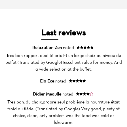
Last reviews
Relaxation-Zen
noted
Très bon rapport qualité prix Et un large choix au niveau du
buffet (Translated by Google) Excellent value for money. And
a wide selection at the buffet.
Ela Ece
noted
Home
Didier Meaulle
noted
News
Très bon, du choix,propre seul problème la nourriture était
froid ou tiède. (Translated by Google) Very good, plenty of
Menu
choice, clean, only problem was the food was cold or
Reviews
lukewarm.