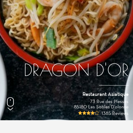
DRAGON D'OR
Restaurant Asiatique
73 Rue des Plesses
85180 Les Sables D'olonne
1385 Reviews